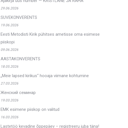
Ajakirja uus number — KRISTLANE JA RAHA
29.06.2026
SUVEKONVERENTS
19.06.2026
Eesti Metodisti Kirik pühitses ametisse oma esimese
piiskopi
09.06.2026
AASTAKONVERENTS
18.05.2026
„Meie lapsed kirikus“ hooaja viimane kohtumine
27.03.2026
Женский семинар
19.03.2026
EMK esimene piiskop on valitud
16.03.2026
Lastetöö kevadine õppepäev – registreeru juba täna!