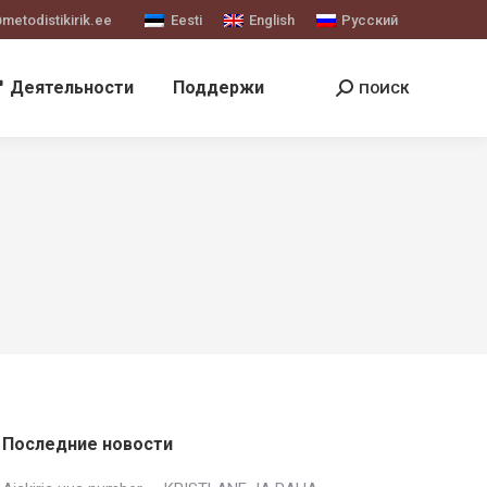
etodistikirik.ee
Eesti
English
Русский
Деятельности
Поддержи
ПОИСК
Поиск:
Последние новости