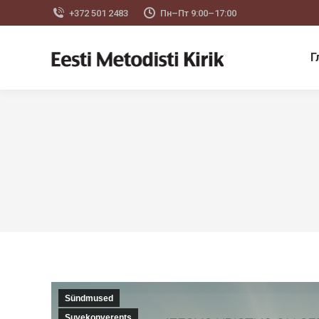
+372 501 2483
Пн–Пт 9:00–17:00
Г
Sündmused
Suvekonverents