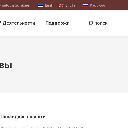
etodistikirik.ee
Eesti
English
Русский
Деятельности
Поддержи
ПОИСК
Поиск:
твы
Последние новости