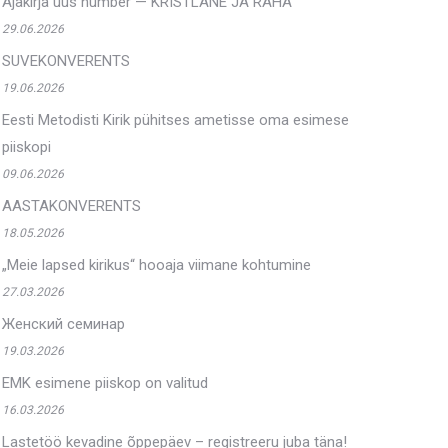
Ajakirja uus number — KRISTLANE JA RAHA
29.06.2026
SUVEKONVERENTS
19.06.2026
Eesti Metodisti Kirik pühitses ametisse oma esimese
piiskopi
09.06.2026
AASTAKONVERENTS
18.05.2026
„Meie lapsed kirikus“ hooaja viimane kohtumine
27.03.2026
Женский семинар
19.03.2026
EMK esimene piiskop on valitud
16.03.2026
Lastetöö kevadine õppepäev – registreeru juba täna!